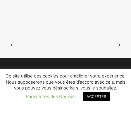
Ce site utilise des cookies pour améliorer votre expérience.
Noémie Rosenblatt – Compagnie du Rouhault
–
Mentions Légales
–
Nous supposerons que vous êtes d'accord avec cela, mais
Création Web :
arborescencia
vous pouvez vous désinscrire si vous le souhaitez.
Paramètres des Cookies
ACCEPTER
Privacy Preference Center