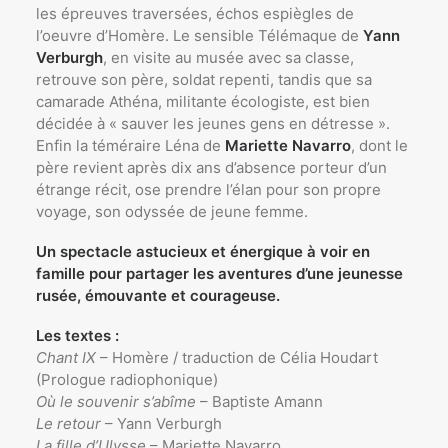
les épreuves traversées, échos espiègles de
l’oeuvre d’Homère. Le sensible Télémaque de
Yann
Verburgh
, en visite au musée avec sa classe,
retrouve son père, soldat repenti, tandis que sa
camarade Athéna, militante écologiste, est bien
décidée à « sauver les jeunes gens en détresse ».
Enfin la téméraire Léna de
Mariette Navarro
, dont le
père revient après dix ans d’absence porteur d’un
étrange récit, ose prendre l’élan pour son propre
voyage, son odyssée de jeune femme.
Un spectacle astucieux et énergique à voir en
famille pour partager les aventures d’une jeunesse
rusée, émouvante et courageuse.
Les textes :
Chant IX
– Homère / traduction de Célia Houdart
(Prologue radiophonique)
Où le souvenir s’abîme
– Baptiste Amann
Le retour
– Yann Verburgh
La fille d’Ulysse
– Mariette Navarro