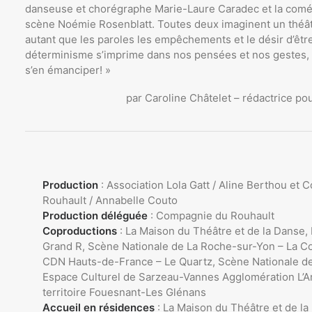
danseuse et chorégraphe Marie-Laure Caradec et la com
scène Noémie Rosenblatt. Toutes deux imaginent un théât
autant que les paroles les empêchements et le désir d’être 
déterminisme s’imprime dans nos pensées et nos gestes, il
s’en émanciper! »
par Caroline Châtelet – rédactrice p
Production
: Association Lola Gatt / Aline Berthou et
Rouhault / Annabelle Couto
Production déléguée
: Compagnie du Rouhault
Coproductions
: La Maison du Théâtre et de la Danse,
Grand R, Scène Nationale de La Roche-sur-Yon – La Co
CDN Hauts-de-France – Le Quartz, Scène Nationale de
Espace Culturel de Sarzeau-Vannes Agglomération L’Ar
territoire Fouesnant-Les Glénans
Accueil en résidences
: La Maison du Théâtre et de l