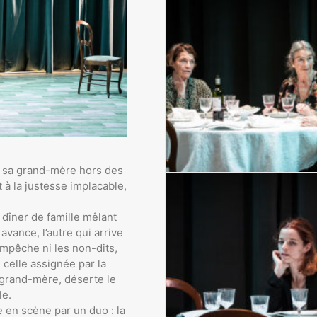
 sa grand-mère hors des
t à la justesse implacable,
dîner de famille mêlant
avance, l’autre qui arrive
empêche ni les non-dits,
 celle assignée par la
a grand-mère, déserte le
le.
 en scène par un duo : la