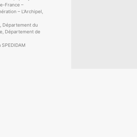
de-France –
ration – L’Archipel,
, Département du
ère, Département de
 la SPEDIDAM