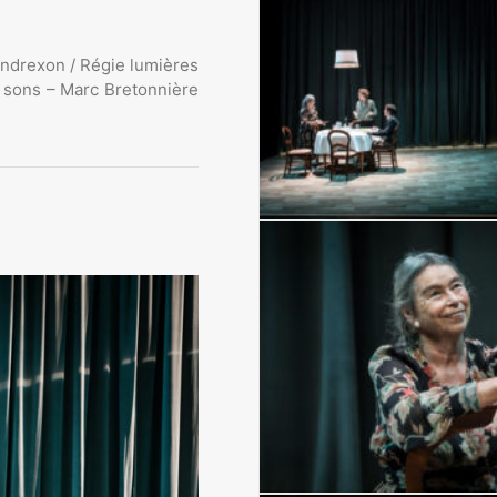
Gondrexon / Régie lumières
 sons – Marc Bretonnière