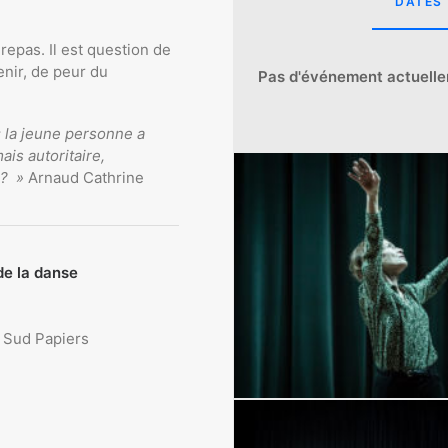
DATES
 repas. Il est question de
enir, de peur du
Pas d'événement actuell
: la jeune personne a
ais autoritaire,
 ? »
Arnaud Cathrine
de la danse
s Sud Papiers