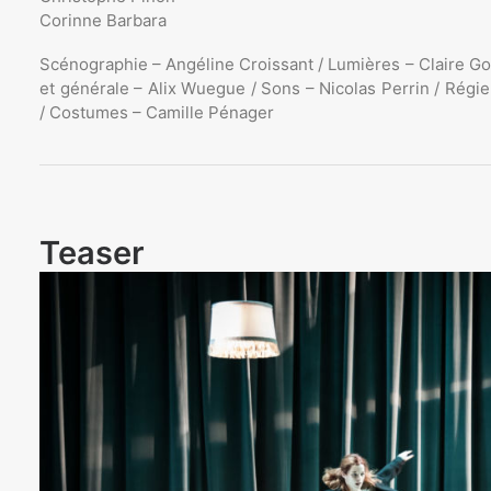
Corinne Barbara
Scénographie – Angéline Croissant / Lumières – Claire 
et générale – Alix Wuegue / Sons – Nicolas Perrin / Régie
/ Costumes – Camille Pénager
Teaser