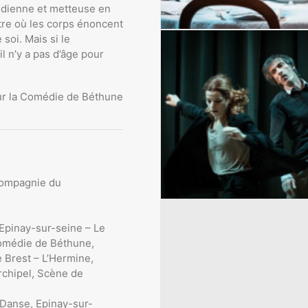
édienne et metteuse en
re où les corps énoncent
soi. Mais si le
 n’y a pas d’âge pour
our la Comédie de Béthune
 Compagnie du
 Epinay-sur-seine – Le
médie de Béthune,
 Brest – L’Hermine,
chipel, Scène de
a Danse, Epinay-sur-